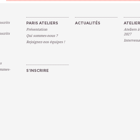
scrits
PARIS ATELIERS
ACTUALITÉS
ATELIER
Présentation
Ateliers à
scrits
2027
Qui sommes-nous ?
Intervena
Rejoignez-nos équipes !
s
emmes-
S’INSCRIRE