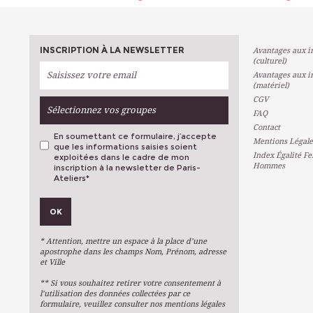
INSCRIPTION À LA NEWSLETTER
Avantages aux in
(culturel)
Avantages aux in
(matériel)
CGV
Sélectionnez vos groupes
FAQ
Contact
En soumettant ce formulaire, j’accepte
Mentions Légale
que les informations saisies soient
Index Égalité F
exploitées dans le cadre de mon
Hommes
inscription à la newsletter de Paris-
Ateliers
*
VOS PRÉFÉRENCES
OK
Métiers D'art
Arts Plastiques
* Attention, mettre un espace à la place d’une
Arts Du Texte
apostrophe dans les champs Nom, Prénom, adresse
et Ville
Arts Numériques
** Si vous souhaitez retirer votre consentement à
Stages Ponctuels
l’utilisation des données collectées par ce
formulaire, veuillez consulter nos mentions légales
Ateliers À L'année