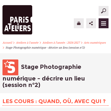
>
>
>
PARIS ATELIERS
Accueil
Ateliers à l’année
Ateliers à l’année : 2026-2027
Arts numériques
>
Stage Photographie numérique - décrire un lieu (session n°2)
ACTUALITÉS
ATELIERS À L’ANNÉE
Stage Photographie
STAGES PONCTUELS
numérique - décrire un lieu
(session n°2)
INFOS PRATIQUES
S’INSCRIRE
LES COURS : QUAND, OÙ, AVEC QUI ?