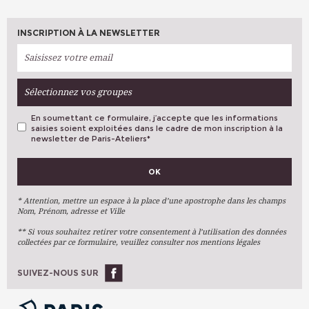
INSCRIPTION À LA NEWSLETTER
Sélectionnez vos groupes
En soumettant ce formulaire, j’accepte que les informations
saisies soient exploitées dans le cadre de mon inscription à la
newsletter de Paris-Ateliers
*
VOS PRÉFÉRENCES
OK
Métiers D'art
Arts Plastiques
* Attention, mettre un espace à la place d’une apostrophe dans les champs
Nom, Prénom, adresse et Ville
Arts Du Texte
** Si vous souhaitez retirer votre consentement à l’utilisation des données
Arts Numériques
collectées par ce formulaire, veuillez consulter nos mentions légales
Stages Ponctuels
Ateliers À L'année
SUIVEZ-NOUS SUR
OK