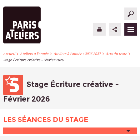
>
>
>
>
PARIS ATELIERS
Accueil
Ateliers à l’année
Ateliers à l’année : 2026-2027
Arts du texte
Stage Écriture créative - Février 2026
ACTUALITÉS
ATELIERS À L’ANNÉE
Stage Écriture créative -
STAGES PONCTUELS
Février 2026
INFOS PRATIQUES
LES SÉANCES DU STAGE
S’INSCRIRE