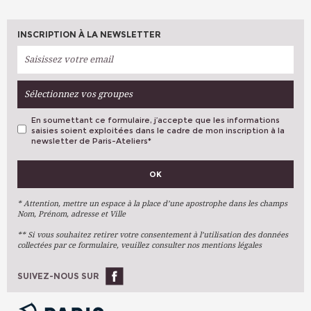
INSCRIPTION À LA NEWSLETTER
Sélectionnez vos groupes
En soumettant ce formulaire, j’accepte que les informations
saisies soient exploitées dans le cadre de mon inscription à la
newsletter de Paris-Ateliers
*
VOS PRÉFÉRENCES
OK
Métiers D'art
Arts Plastiques
* Attention, mettre un espace à la place d’une apostrophe dans les champs
Nom, Prénom, adresse et Ville
Arts Du Texte
** Si vous souhaitez retirer votre consentement à l’utilisation des données
Arts Numériques
collectées par ce formulaire, veuillez consulter nos mentions légales
Stages Ponctuels
Ateliers À L'année
SUIVEZ-NOUS SUR
OK