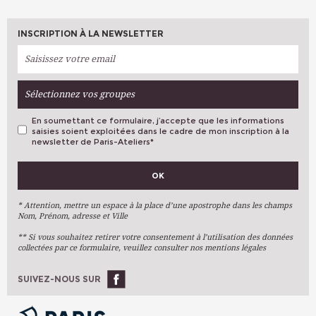
INSCRIPTION À LA NEWSLETTER
Sélectionnez vos groupes
En soumettant ce formulaire, j’accepte que les informations
saisies soient exploitées dans le cadre de mon inscription à la
newsletter de Paris-Ateliers
*
VOS PRÉFÉRENCES
OK
Métiers D'art
Arts Plastiques
* Attention, mettre un espace à la place d’une apostrophe dans les champs
Nom, Prénom, adresse et Ville
Arts Du Texte
** Si vous souhaitez retirer votre consentement à l’utilisation des données
Arts Numériques
collectées par ce formulaire, veuillez consulter nos mentions légales
Stages Ponctuels
Ateliers À L'année
SUIVEZ-NOUS SUR
OK