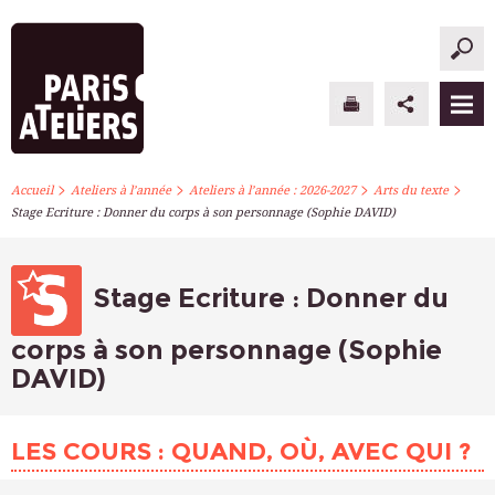
>
>
>
>
PARIS ATELIERS
Accueil
Ateliers à l’année
Ateliers à l’année : 2026-2027
Arts du texte
Stage Ecriture : Donner du corps à son personnage (Sophie DAVID)
ACTUALITÉS
ATELIERS À L’ANNÉE
Stage Ecriture : Donner du
STAGES PONCTUELS
corps à son personnage (Sophie
DAVID)
INFOS PRATIQUES
S’INSCRIRE
LES COURS : QUAND, OÙ, AVEC QUI ?