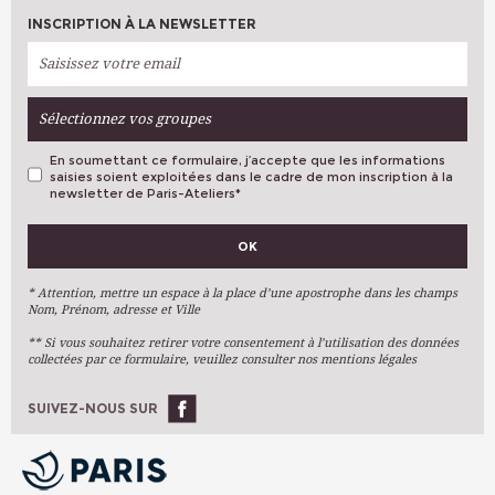
INSCRIPTION À LA NEWSLETTER
Sélectionnez vos groupes
En soumettant ce formulaire, j’accepte que les informations
saisies soient exploitées dans le cadre de mon inscription à la
newsletter de Paris-Ateliers
*
VOS PRÉFÉRENCES
OK
Métiers D'art
Arts Plastiques
* Attention, mettre un espace à la place d’une apostrophe dans les champs
Nom, Prénom, adresse et Ville
Arts Du Texte
** Si vous souhaitez retirer votre consentement à l’utilisation des données
Arts Numériques
collectées par ce formulaire, veuillez consulter nos mentions légales
Stages Ponctuels
Ateliers À L'année
SUIVEZ-NOUS SUR
OK