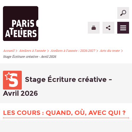
>
>
>
>
PARIS ATELIERS
Accueil
Ateliers à l’année
Ateliers à l’année : 2026-2027
Arts du texte
Stage Écriture créative - Avril 2026
ACTUALITÉS
ATELIERS À L’ANNÉE
Stage Écriture créative -
STAGES PONCTUELS
Avril 2026
INFOS PRATIQUES
LES COURS : QUAND, OÙ, AVEC QUI ?
S’INSCRIRE