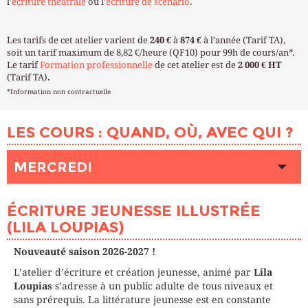
l’
écriture théâtrale
ou l’
écriture de scénario
.
Les tarifs de cet atelier varient de
240 €
à
874 €
à l’année (Tarif TA),
soit un tarif maximum de 8,82 €/heure (QF10) pour 99h de cours/an*.
Le tarif
Formation professionnelle
de cet atelier est de
2 000 € HT
(Tarif TA)
.
*Information non contractuelle
LES COURS : QUAND, OÙ, AVEC QUI ?
MERCREDI
HEURE
10h00 - 13h00
ÉCRITURE JEUNESSE ILLUSTRÉE
LIEU
SAINT-BLAISE (Paris 20ème)
(LILA LOUPIAS)
INTERVENANT (E)
LOUPIAS Lila
PLACES DISPONIBLES
8
Nouveauté saison 2026-2027 !
L’atelier d’écriture et création jeunesse, animé par
Lila
Loupias
s’adresse à un public adulte de tous niveaux et
sans prérequis. La littérature jeunesse est en constante