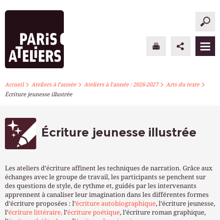
>
>
>
>
PARIS ATELIERS
Accueil
Ateliers à l’année
Ateliers à l’année : 2026-2027
Arts du texte
Écriture jeunesse illustrée
ACTUALITÉS
ATELIERS À L’ANNÉE
Écriture jeunesse illustrée
STAGES PONCTUELS
Les ateliers d’écriture affinent les techniques de narration. Grâce aux
INFOS PRATIQUES
échanges avec le groupe de travail, les participants se penchent sur
des questions de style, de rythme et, guidés par les intervenants
apprennent à canaliser leur imagination dans les différentes formes
S’INSCRIRE
d’écriture proposées : l’
écriture autobiographique
, l’écriture jeunesse,
l’
écriture littéraire,
l’
écriture poétique
, l’écriture roman graphique,