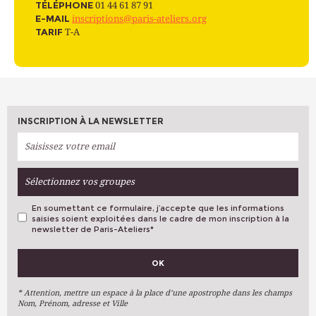
TÉLÉPHONE
01 44 61 87 91
E-MAIL
inscriptions@paris-ateliers.org
TARIF
T-A
INSCRIPTION À LA NEWSLETTER
Sélectionnez vos groupes
En soumettant ce formulaire, j’accepte que les informations
saisies soient exploitées dans le cadre de mon inscription à la
newsletter de Paris-Ateliers
*
VOS PRÉFÉRENCES
OK
Métiers D'art
Arts Plastiques
* Attention, mettre un espace à la place d’une apostrophe dans les champs
Nom, Prénom, adresse et Ville
Arts Du Texte