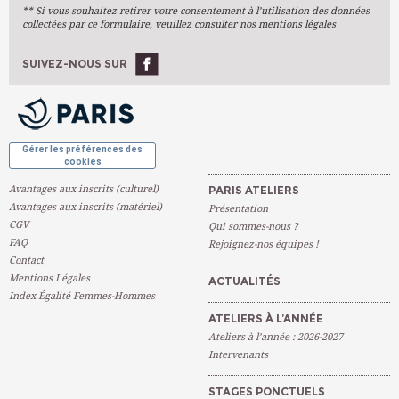
** Si vous souhaitez retirer votre consentement à l’utilisation des données
Arts Numériques
collectées par ce formulaire, veuillez consulter nos mentions légales
Stages Ponctuels
Ateliers À L'année
SUIVEZ-NOUS SUR
OK
Gérer les préférences des
cookies
Avantages aux inscrits (culturel)
PARIS ATELIERS
Avantages aux inscrits (matériel)
Présentation
CGV
Qui sommes-nous ?
FAQ
Rejoignez-nos équipes !
Contact
Mentions Légales
ACTUALITÉS
Index Égalité Femmes-Hommes
ATELIERS À L’ANNÉE
Ateliers à l’année : 2026-2027
Intervenants
STAGES PONCTUELS