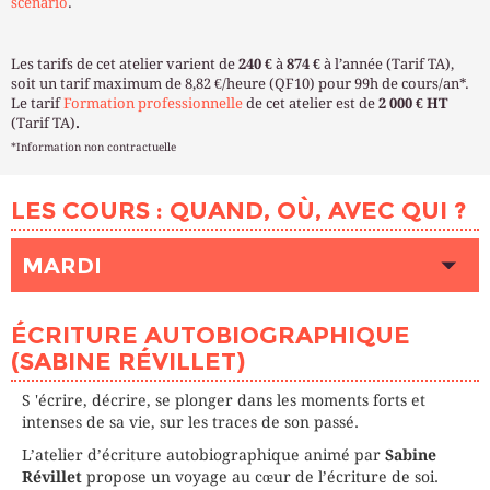
scénario
.
Les tarifs de cet atelier varient de
240 €
à
874 €
à l’année (Tarif TA),
soit un tarif maximum de 8,82 €/heure (QF10) pour 99h de cours/an*.
Le tarif
Formation professionnelle
de cet atelier est de
2 000 € HT
(Tarif TA)
.
*Information non contractuelle
LES COURS : QUAND, OÙ, AVEC QUI ?
MARDI
HEURE
10h00 - 13h00
ÉCRITURE AUTOBIOGRAPHIQUE
LIEU
SAMPAIX (Paris 10ème)
(SABINE RÉVILLET)
INTERVENANT (E)
RÉVILLET Sabine
PLACES DISPONIBLES
Complet
S 'écrire, décrire, se plonger dans les moments forts et
intenses de sa vie, sur les traces de son passé.
L’atelier d’écriture autobiographique animé par
Sabine
Révillet
propose un voyage au cœur de l’écriture de soi.