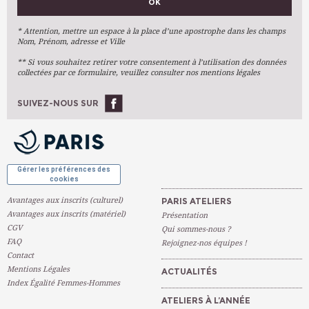
OK
Métiers D'art
Arts Plastiques
* Attention, mettre un espace à la place d’une apostrophe dans les champs
Nom, Prénom, adresse et Ville
Arts Du Texte
** Si vous souhaitez retirer votre consentement à l’utilisation des données
Arts Numériques
collectées par ce formulaire, veuillez consulter nos mentions légales
Stages Ponctuels
Ateliers À L'année
SUIVEZ-NOUS SUR
OK
Gérer les préférences des
cookies
Avantages aux inscrits (culturel)
PARIS ATELIERS
Avantages aux inscrits (matériel)
Présentation
CGV
Qui sommes-nous ?
FAQ
Rejoignez-nos équipes !
Contact
Mentions Légales
ACTUALITÉS
Index Égalité Femmes-Hommes
ATELIERS À L’ANNÉE