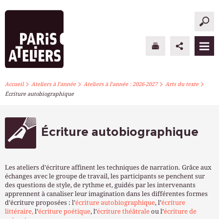
>
>
>
>
PARIS ATELIERS
Accueil
Ateliers à l’année
Ateliers à l’année : 2026-2027
Arts du texte
Écriture autobiographique
ACTUALITÉS
ATELIERS À L’ANNÉE
Écriture autobiographique
STAGES PONCTUELS
Les ateliers d’écriture affinent les techniques de narration. Grâce aux
INFOS PRATIQUES
échanges avec le groupe de travail, les participants se penchent sur
des questions de style, de rythme et, guidés par les intervenants
apprennent à canaliser leur imagination dans les différentes formes
S’INSCRIRE
d’écriture proposées : l’
écriture autobiographique
, l’
écriture
littéraire,
l’
écriture poétique
, l’
écriture théâtrale
ou l’
écriture de