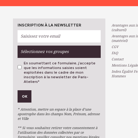
INSCRIPTION À LA NEWSLETTER
Avantages aux in
(culturel)
Avantages aux in
(matériel)
CGV
Sélectionnez vos groupes
FAQ
Contact
En soumettant ce formulaire, j’accepte
Mentions Légale
que les informations saisies soient
Index Égalité F
exploitées dans le cadre de mon
Hommes
inscription à la newsletter de Paris-
Ateliers
*
VOS PRÉFÉRENCES
OK
Métiers D'art
Arts Plastiques
* Attention, mettre un espace à la place d’une
Arts Du Texte
apostrophe dans les champs Nom, Prénom, adresse
et Ville
Arts Numériques
** Si vous souhaitez retirer votre consentement à
Stages Ponctuels
l’utilisation des données collectées par ce
formulaire, veuillez consulter nos mentions légales