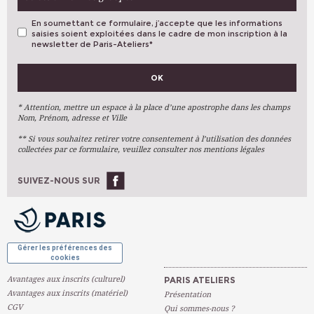
En soumettant ce formulaire, j’accepte que les informations
saisies soient exploitées dans le cadre de mon inscription à la
newsletter de Paris-Ateliers
*
VOS PRÉFÉRENCES
OK
Métiers D'art
Arts Plastiques
* Attention, mettre un espace à la place d’une apostrophe dans les champs
Nom, Prénom, adresse et Ville
Arts Du Texte
** Si vous souhaitez retirer votre consentement à l’utilisation des données
Arts Numériques
collectées par ce formulaire, veuillez consulter nos mentions légales
Stages Ponctuels
Ateliers À L'année
SUIVEZ-NOUS SUR
OK
Gérer les préférences des
cookies
Avantages aux inscrits (culturel)
PARIS ATELIERS
Avantages aux inscrits (matériel)
Présentation
CGV
Qui sommes-nous ?