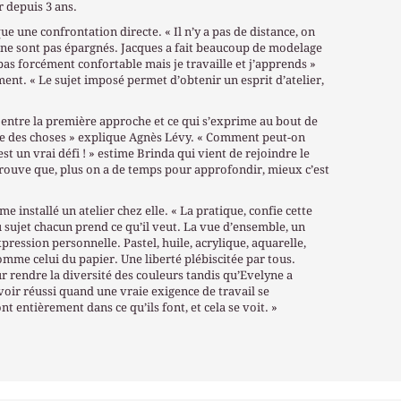
r depuis 3 ans.
e une confrontation directe. « Il n’y a pas de distance, on
s ne sont pas épargnés. Jacques a fait beaucoup de modelage
pas forcément confortable mais je travaille et j’apprends »
nt. « Le sujet imposé permet d’obtenir un esprit d’atelier,
ion entre la première approche et ce qui s’exprime au bout de
face des choses » explique Agnès Lévy. « Comment peut-on
st un vrai défi ! » estime Brinda qui vient de rejoindre le
trouve que, plus on a de temps pour approfondir, mieux c’est
me installé un atelier chez elle. « La pratique, confie cette
 sujet chacun prend ce qu’il veut. La vue d’ensemble, un
ression personnelle. Pastel, huile, acrylique, aquarelle,
omme celui du papier. Une liberté plébiscitée par tous.
ur rendre la diversité des couleurs tandis qu’Evelyne a
avoir réussi quand une vraie exigence de travail se
 entièrement dans ce qu’ils font, et cela se voit. »