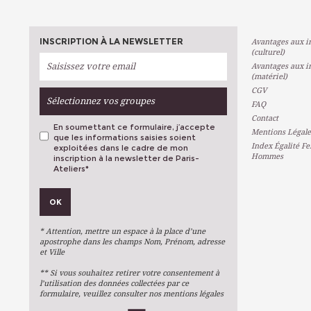
INSCRIPTION À LA NEWSLETTER
Avantages aux in
(culturel)
Avantages aux in
(matériel)
CGV
Sélectionnez vos groupes
FAQ
Contact
En soumettant ce formulaire, j’accepte
Mentions Légale
que les informations saisies soient
Index Égalité F
exploitées dans le cadre de mon
Hommes
inscription à la newsletter de Paris-
Ateliers
*
VOS PRÉFÉRENCES
OK
Métiers D'art
Arts Plastiques
* Attention, mettre un espace à la place d’une
Arts Du Texte
apostrophe dans les champs Nom, Prénom, adresse
et Ville
Arts Numériques
** Si vous souhaitez retirer votre consentement à
Stages Ponctuels
l’utilisation des données collectées par ce
formulaire, veuillez consulter nos mentions légales
Ateliers À L'année