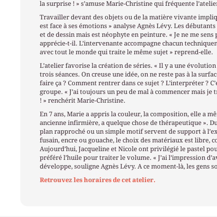
la surprise ! » s’amuse Marie-Christine qui fréquente l’atelie
Travailler devant des objets ou de la matière vivante impliqu
est face à ses émotions » analyse Agnès Lévy. Les débutant
et de dessin mais est néophyte en peinture. « Je ne me sens 
apprécie-t-il. L’intervenante accompagne chacun techniqueme
avec tout le monde qui traite le même sujet » reprend-elle.
L’atelier favorise la création de séries. « Il y a une évolut
trois séances. On creuse une idée, on ne reste pas à la sur
faire ça ? Comment rentrer dans ce sujet ? L’interpréter ? C’e
groupe. « J’ai toujours un peu de mal à commencer mais je 
! » renchérit Marie-Christine.
En 7 ans, Marie a appris la couleur, la composition, elle a mê
ancienne infirmière, a quelque chose de thérapeutique ». Du
plan rapproché ou un simple motif servent de support à l’exp
fusain, encre ou gouache, le choix des matériaux est libre, c
Aujourd’hui, Jacqueline et Nicole ont privilégié le pastel po
préféré l’huile pour traiter le volume. « J’ai l’impression d’
développe, souligne Agnès Lévy. A ce moment-là, les gens sont
Retrouvez les horaires de cet atelier.