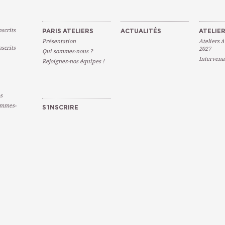
scrits
PARIS ATELIERS
ACTUALITÉS
ATELIER
Présentation
Ateliers à
scrits
2027
Qui sommes-nous ?
Intervena
Rejoignez-nos équipes !
s
emmes-
S’INSCRIRE